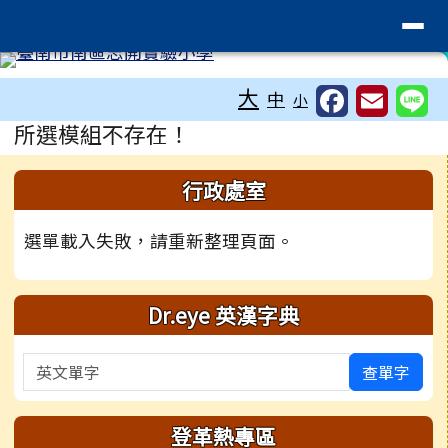
臺南市南區志開實驗小學
導覽列
跳至主內容區
工具列
大
中
小
頁尾區域
主內容區域
所選模組不存在！
左邊區域內容
行政處室
選單載入失敗，請重新整理頁面。
Dr.eye 英漢字典
英文單字
查單字
登革熱專區