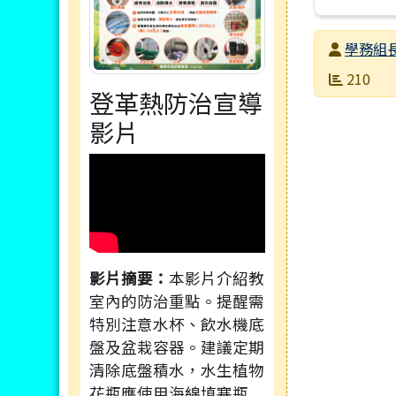
發布者
學務組
發布日期
瀏覽次數
210
登革熱防治宣導
影片
影片摘要：
本影片介紹教
室內的防治重點。提醒需
特別注意水杯、飲水機底
盤及盆栽容器。建議定期
清除底盤積水，水生植物
花瓶應使用海綿填塞瓶