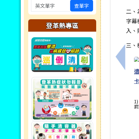
英文單字
查單字
二、
字幕
登革熱專區
入、
三、
上一筆
1
罰