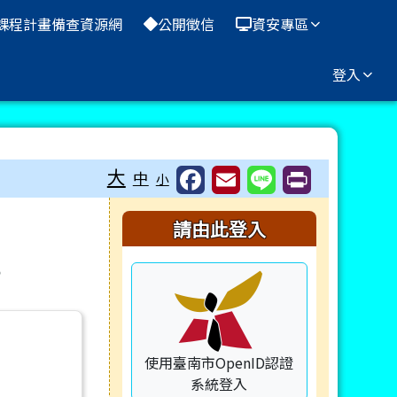
課程計畫備查資源網
公開徵信
資安專區
登入
大
中
小
右邊區域內容
請由此登入
。
使用臺南市OpenID認證
系統登入