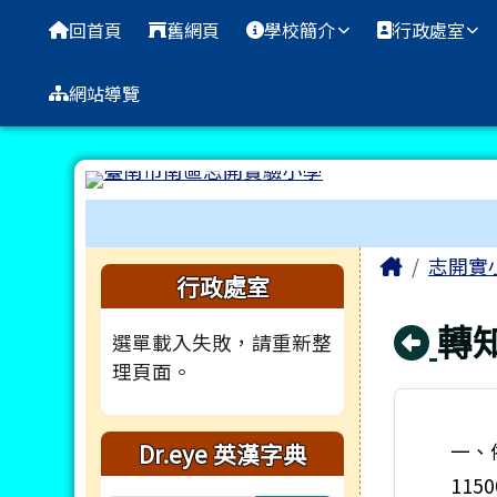
臺南市南區志開實驗小學
導覽列
跳至主內容區
回首頁
舊網頁
學校簡介
行政處室
網站導覽
工具列
頁尾區域
主內容
Home
志開實
左邊區域內容
行政處室
回
轉
選單載入失敗，請重新整
理頁面。
Dr.eye 英漢字典
一、
115