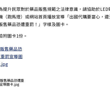
為提升民眾對於藥品販售規範之法律意識，請協助於LED
機（跑馬燈）或網站首頁播放宣導「出國代購要當心，違
販售藥品恐遭重罰！」字樣及圖卡。
檢附圖卡1份。
：教育部「各級學校特定人員尿液篩檢及輔導作業要點」
) 販售藥品恐遭重
宣導圖卡.jpg